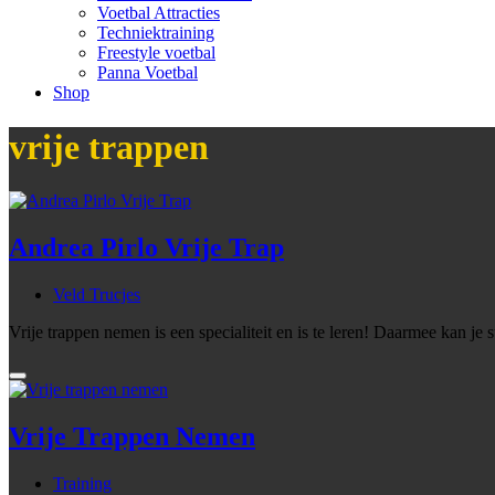
Voetbal Attracties
Techniektraining
Freestyle voetbal
Panna Voetbal
Shop
vrije trappen
Andrea Pirlo Vrije Trap
Veld Trucjes
Vrije trappen nemen is een specialiteit en is te leren! Daarmee kan j
Vrije Trappen Nemen
Training