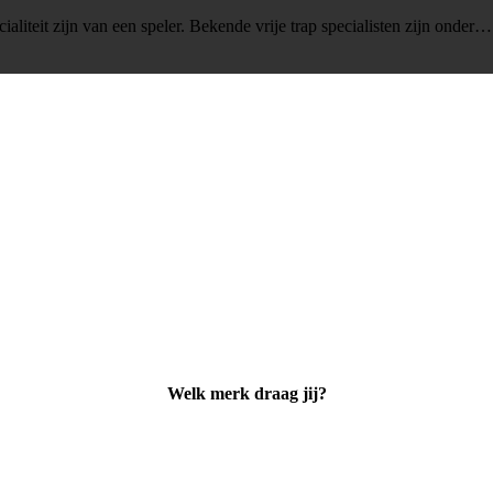
ialiteit zijn van een speler. Bekende vrije trap specialisten zijn onder
Welk merk draag jij?