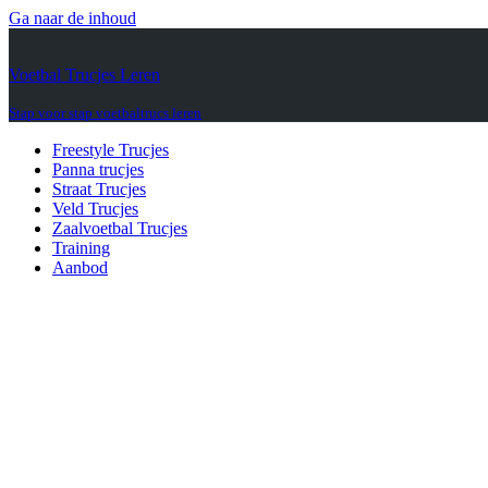
Ga naar de inhoud
Voetbal Trucjes Leren
Stap voor stap voetbaltrucs leren
Freestyle Trucjes
Panna trucjes
Straat Trucjes
Veld Trucjes
Zaalvoetbal Trucjes
Training
Aanbod