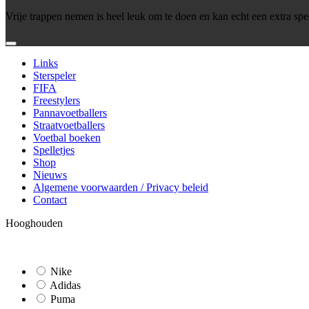
Vrije trappen nemen is heel leuk om te doen en kan echt een extra spec
Links
Sterspeler
FIFA
Freestylers
Pannavoetballers
Straatvoetballers
Voetbal boeken
Spelletjes
Shop
Nieuws
Algemene voorwaarden / Privacy beleid
Contact
Hooghouden
Nike
Adidas
Puma