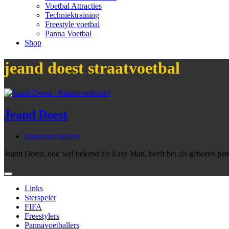
Voetbal Attracties
Techniektraining
Freestyle voetbal
Panna Voetbal
Shop
jeand doest straatvoetbal
Jeand Doest
Pannavoetballers
Jeand Doest, ook wel bekend als Easy Man, heeft het als geboren pan
Links
Sterspeler
FIFA
Freestylers
Pannavoetballers