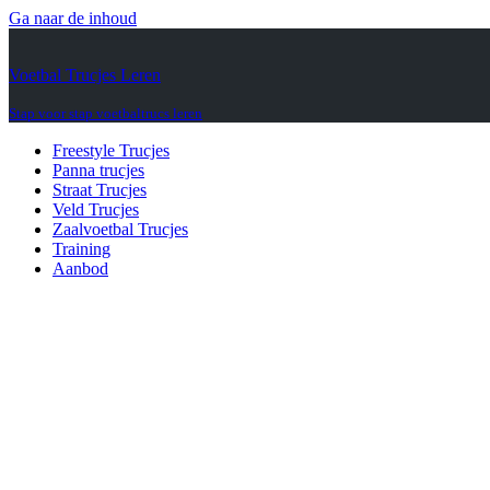
Ga naar de inhoud
Voetbal Trucjes Leren
Stap voor stap voetbaltrucs leren
Freestyle Trucjes
Panna trucjes
Straat Trucjes
Veld Trucjes
Zaalvoetbal Trucjes
Training
Aanbod