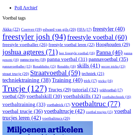
Poll Archief
Voetbal tags
freestyler
(40)
Akka
(22)
edward van gils
(20)
Coerver
(19)
FIFA
(17)
freestyler josh
(94)
freestyle voetbal
(60)
Hooghouden
(29)
freestyle voetballer
(26)
freestyle voetbal leren
(22)
joshua agteres
(71)
Panna
(46)
leer freestyle voetbal
(16)
panna
pannavoetbal
(35)
panna voetbal
(31)
panna trucjes
(18)
penotti
(16)
skills
(41)
Ronaldo
(16)
pannavoetballer
(15)
Ronaldinho
(15)
soccer tricks
(15)
Straatvoetbal
(59)
straat trucje
(20)
techniek
(21)
techniektraining
(38)
Training
(40)
trick
(17)
tricks
(16)
Trucje
(127)
Trucjes
(29)
tutorial
(32)
veldvoetbal
(17)
voetbal
(29)
voetbalskill
(30)
voetbalskills
(32)
voetbaltechniek
(16)
voetbaltruc
(77)
voetbaltraining
(33)
voetbaltrick
(17)
voetbaltrucje
(42)
voetbal
voetbal trucje
(36)
voetbal trucjes
(15)
trucjes leren
(42)
voetbaltrucs
(20)