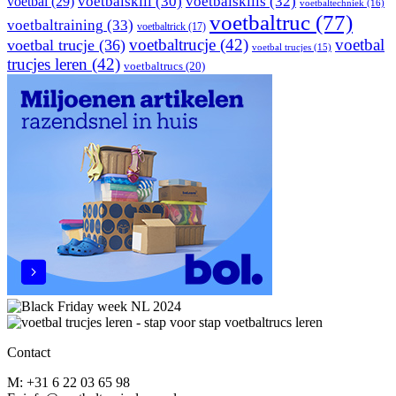
voetbal
(29)
voetbalskill
(30)
voetbalskills
(32)
voetbaltechniek
(16)
voetbaltruc
(77)
voetbaltraining
(33)
voetbaltrick
(17)
voetbaltrucje
(42)
voetbal
voetbal trucje
(36)
voetbal trucjes
(15)
trucjes leren
(42)
voetbaltrucs
(20)
Contact
M: +31 6 22 03 65 98