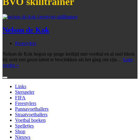
BVO skilltrainer
Nelson de Kok
Freestylers
Nelson de Kok begon op jonge leeftijd met voetbal en al snel bleek
hij over een groot talent te beschikken als het ging om zijn…
Lees
Nelson
verder »
de
Kok
Links
Sterspeler
FIFA
Freestylers
Pannavoetballers
Straatvoetballers
Voetbal boeken
Spelletjes
Shop
Nieuws