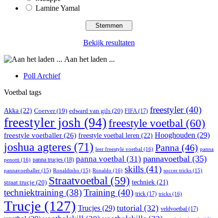
Lamine Yamal
Bekijk resultaten
Aan het laden ...
Poll Archief
Voetbal tags
freestyler
(40)
Akka
(22)
edward van gils
(20)
Coerver
(19)
FIFA
(17)
freestyler josh
(94)
freestyle voetbal
(60)
Hooghouden
(29)
freestyle voetballer
(26)
freestyle voetbal leren
(22)
joshua agteres
(71)
Panna
(46)
leer freestyle voetbal
(16)
panna
pannavoetbal
(35)
panna voetbal
(31)
panna trucjes
(18)
penotti
(16)
skills
(41)
Ronaldo
(16)
pannavoetballer
(15)
Ronaldinho
(15)
soccer tricks
(15)
Straatvoetbal
(59)
straat trucje
(20)
techniek
(21)
techniektraining
(38)
Training
(40)
trick
(17)
tricks
(16)
Trucje
(127)
Trucjes
(29)
tutorial
(32)
veldvoetbal
(17)