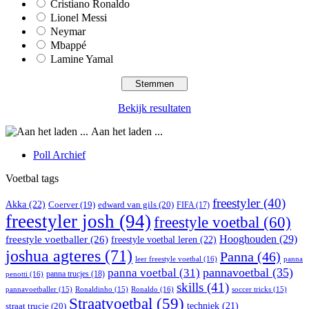
Cristiano Ronaldo
Lionel Messi
Neymar
Mbappé
Lamine Yamal
Bekijk resultaten
Aan het laden ...
Poll Archief
Voetbal tags
freestyler
(40)
Akka
(22)
edward van gils
(20)
Coerver
(19)
FIFA
(17)
freestyler josh
(94)
freestyle voetbal
(60)
Hooghouden
(29)
freestyle voetballer
(26)
freestyle voetbal leren
(22)
joshua agteres
(71)
Panna
(46)
leer freestyle voetbal
(16)
panna
pannavoetbal
(35)
panna voetbal
(31)
panna trucjes
(18)
penotti
(16)
skills
(41)
Ronaldo
(16)
pannavoetballer
(15)
Ronaldinho
(15)
soccer tricks
(15)
Straatvoetbal
(59)
straat trucje
(20)
techniek
(21)