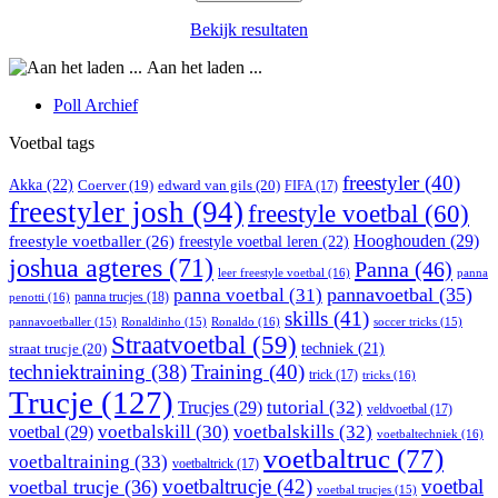
Bekijk resultaten
Aan het laden ...
Poll Archief
Voetbal tags
freestyler
(40)
Akka
(22)
edward van gils
(20)
Coerver
(19)
FIFA
(17)
freestyler josh
(94)
freestyle voetbal
(60)
Hooghouden
(29)
freestyle voetballer
(26)
freestyle voetbal leren
(22)
joshua agteres
(71)
Panna
(46)
leer freestyle voetbal
(16)
panna
pannavoetbal
(35)
panna voetbal
(31)
panna trucjes
(18)
penotti
(16)
skills
(41)
Ronaldo
(16)
pannavoetballer
(15)
Ronaldinho
(15)
soccer tricks
(15)
Straatvoetbal
(59)
straat trucje
(20)
techniek
(21)
techniektraining
(38)
Training
(40)
trick
(17)
tricks
(16)
Trucje
(127)
Trucjes
(29)
tutorial
(32)
veldvoetbal
(17)
voetbal
(29)
voetbalskill
(30)
voetbalskills
(32)
voetbaltechniek
(16)
voetbaltruc
(77)
voetbaltraining
(33)
voetbaltrick
(17)
voetbaltrucje
(42)
voetbal
voetbal trucje
(36)
voetbal trucjes
(15)