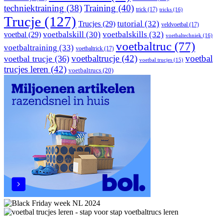
techniektraining
(38)
Training
(40)
trick
(17)
tricks
(16)
Trucje
(127)
Trucjes
(29)
tutorial
(32)
veldvoetbal
(17)
voetbal
(29)
voetbalskill
(30)
voetbalskills
(32)
voetbaltechniek
(16)
voetbaltruc
(77)
voetbaltraining
(33)
voetbaltrick
(17)
voetbaltrucje
(42)
voetbal
voetbal trucje
(36)
voetbal trucjes
(15)
trucjes leren
(42)
voetbaltrucs
(20)