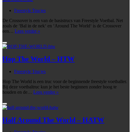
Freestyle Trucjes
De Crossover is een van de basistrucs van Freestyle Voetbal. Net
zoals de ‘Bal in de nek‘ en ‘Around The World‘ is de Crossover
Crossover
een…
Lees verder »
Hop The World – HTW
Freestyle Trucjes
Hop The World is een truc voor de beginnende freestyle voetballer.
Bij deze voetbaltruc kun je het beste beginnen zonder hoog te
Hop
houden en de…
Lees verder »
The
World
–
HTW
Half Around The World – HATW