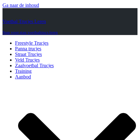
Ga naar de inhoud
Voetbal Trucjes Leren
Stap voor stap voetbaltrucs leren
Freestyle Trucjes
Panna trucjes
Straat Trucjes
Veld Trucjes
Zaalvoetbal Trucjes
Training
Aanbod