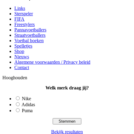
Links
Sterspeler
FIFA
Freestylers
Pannavoetballers
Straatvoetballers
Voetbal boeken
Spelletjes
Shop
Nieuws
Algemene voorwaarden / Privacy beleid
Contact
Hooghouden
Welk merk draag jij?
Nike
Adidas
Puma
Bekijk resultaten