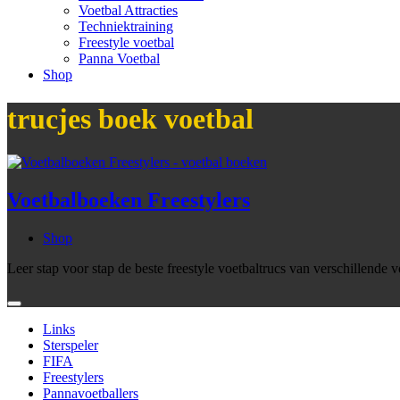
Voetbal Attracties
Techniektraining
Freestyle voetbal
Panna Voetbal
Shop
trucjes boek voetbal
Voetbalboeken Freestylers
Shop
Leer stap voor stap de beste freestyle voetbaltrucs van verschillend
Links
Sterspeler
FIFA
Freestylers
Pannavoetballers