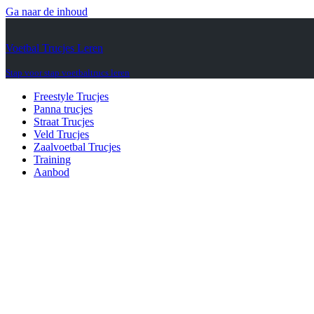
Ga naar de inhoud
Voetbal Trucjes Leren
Stap voor stap voetbaltrucs leren
Freestyle Trucjes
Panna trucjes
Straat Trucjes
Veld Trucjes
Zaalvoetbal Trucjes
Training
Aanbod