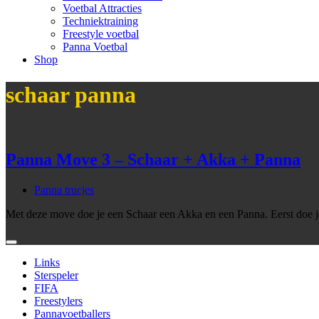
Voetbal Attracties
Techniektraining
Freestyle voetbal
Panna Voetbal
Shop
schaar panna
Panna Move 3 – Schaar + Akka + Panna
Panna trucjes
Met deze move doe je een Schaar een Akka en een Panna. Eerst doe j
Links
Sterspeler
FIFA
Freestylers
Pannavoetballers