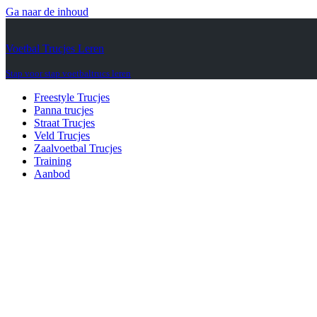
Ga naar de inhoud
Voetbal Trucjes Leren
Stap voor stap voetbaltrucs leren
Freestyle Trucjes
Panna trucjes
Straat Trucjes
Veld Trucjes
Zaalvoetbal Trucjes
Training
Aanbod