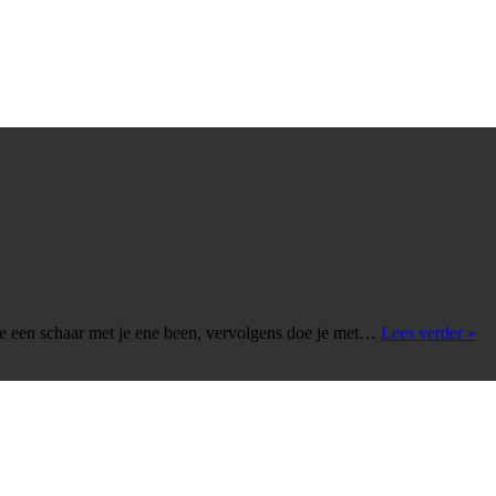
Pa
e een schaar met je ene been, vervolgens doe je met…
Lees verder »
Mo
3
–
Sc
+
Ak
+
Pa