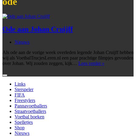
ode
Ode aan Johan Cruijff
Nieuws
Als ode aan de vorige week overleden legende Johan Cruijff hebben
wij als VoetbalTrucjesLeren.nl een paar prachtige filmpjes gevonden
Ode
over Johan. Wij zouden zeggen, kijk…
Lees verder »
aan
Johan
Cruijff
Links
Sterspeler
FIFA
Freestylers
Pannavoetballers
Straatvoetballers
Voetbal boeken
Spelletjes
Shop
Nieuws