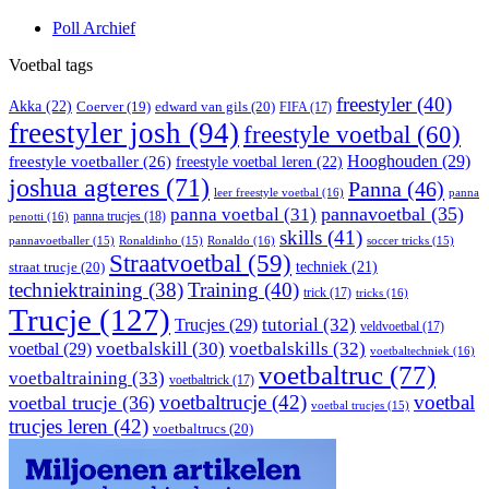
Poll Archief
Voetbal tags
freestyler
(40)
Akka
(22)
edward van gils
(20)
Coerver
(19)
FIFA
(17)
freestyler josh
(94)
freestyle voetbal
(60)
Hooghouden
(29)
freestyle voetballer
(26)
freestyle voetbal leren
(22)
joshua agteres
(71)
Panna
(46)
leer freestyle voetbal
(16)
panna
pannavoetbal
(35)
panna voetbal
(31)
panna trucjes
(18)
penotti
(16)
skills
(41)
Ronaldo
(16)
pannavoetballer
(15)
Ronaldinho
(15)
soccer tricks
(15)
Straatvoetbal
(59)
straat trucje
(20)
techniek
(21)
techniektraining
(38)
Training
(40)
trick
(17)
tricks
(16)
Trucje
(127)
Trucjes
(29)
tutorial
(32)
veldvoetbal
(17)
voetbal
(29)
voetbalskill
(30)
voetbalskills
(32)
voetbaltechniek
(16)
voetbaltruc
(77)
voetbaltraining
(33)
voetbaltrick
(17)
voetbaltrucje
(42)
voetbal
voetbal trucje
(36)
voetbal trucjes
(15)
trucjes leren
(42)
voetbaltrucs
(20)