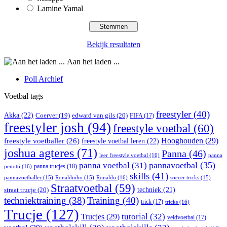
Lamine Yamal
Bekijk resultaten
Aan het laden ...
Poll Archief
Voetbal tags
freestyler
(40)
Akka
(22)
edward van gils
(20)
Coerver
(19)
FIFA
(17)
freestyler josh
(94)
freestyle voetbal
(60)
Hooghouden
(29)
freestyle voetballer
(26)
freestyle voetbal leren
(22)
joshua agteres
(71)
Panna
(46)
leer freestyle voetbal
(16)
panna
pannavoetbal
(35)
panna voetbal
(31)
panna trucjes
(18)
penotti
(16)
skills
(41)
Ronaldo
(16)
pannavoetballer
(15)
Ronaldinho
(15)
soccer tricks
(15)
Straatvoetbal
(59)
straat trucje
(20)
techniek
(21)
techniektraining
(38)
Training
(40)
trick
(17)
tricks
(16)
Trucje
(127)
Trucjes
(29)
tutorial
(32)
veldvoetbal
(17)