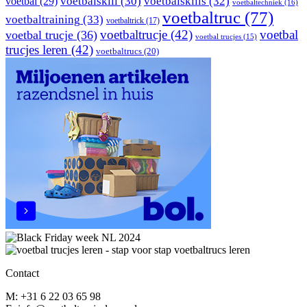
voetbal
(29)
voetbalskill
(30)
voetbalskills
(32)
voetbaltechniek
(16)
voetbaltruc
(77)
voetbaltraining
(33)
voetbaltrick
(17)
voetbaltrucje
(42)
voetbal
voetbal trucje
(36)
voetbal trucjes
(15)
trucjes leren
(42)
voetbaltrucs
(20)
Contact
M: +31 6 22 03 65 98