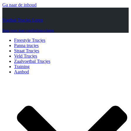
Ga naar de inhoud
Voetbal Trucjes Leren
Stap voor stap voetbaltrucs leren
Freestyle Trucjes
Panna trucjes
Straat Trucjes
Veld Trucjes
Zaalvoetbal Trucjes
Training
Aanbod