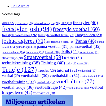
Poll Archief
Voetbal tags
freestyler
(40)
Akka
(22)
edward van gils
(20)
Coerver
(19)
FIFA
(17)
freestyler josh
(94)
freestyle voetbal
(60)
Hooghouden
(29)
freestyle voetballer
(26)
freestyle voetbal leren
(22)
joshua agteres
(71)
Panna
(46)
leer freestyle voetbal
(16)
panna
pannavoetbal
(35)
panna voetbal
(31)
panna trucjes
(18)
penotti
(16)
skills
(41)
Ronaldo
(16)
pannavoetballer
(15)
Ronaldinho
(15)
soccer tricks
(15)
Straatvoetbal
(59)
straat trucje
(20)
techniek
(21)
techniektraining
(38)
Training
(40)
trick
(17)
tricks
(16)
Trucje
(127)
Trucjes
(29)
tutorial
(32)
veldvoetbal
(17)
voetbal
(29)
voetbalskill
(30)
voetbalskills
(32)
voetbaltechniek
(16)
voetbaltruc
(77)
voetbaltraining
(33)
voetbaltrick
(17)
voetbaltrucje
(42)
voetbal
voetbal trucje
(36)
voetbal trucjes
(15)
trucjes leren
(42)
voetbaltrucs
(20)