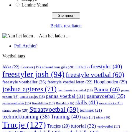
Lamine Yamal
Bekijk resultaten
Aan het laden ...
Poll Archief
Voetbal tags
freestyler
(40)
Akka
(22)
edward van gils
(20)
Coerver
(19)
FIFA
(17)
freestyler josh
(94)
freestyle voetbal
(60)
Hooghouden
(29)
freestyle voetballer
(26)
freestyle voetbal leren
(22)
joshua agteres
(71)
Panna
(46)
leer freestyle voetbal
(16)
panna
pannavoetbal
(35)
panna voetbal
(31)
panna trucjes
(18)
penotti
(16)
skills
(41)
Ronaldo
(16)
pannavoetballer
(15)
Ronaldinho
(15)
soccer tricks
(15)
Straatvoetbal
(59)
straat trucje
(20)
techniek
(21)
techniektraining
(38)
Training
(40)
trick
(17)
tricks
(16)
Trucje
(127)
Trucjes
(29)
tutorial
(32)
veldvoetbal
(17)