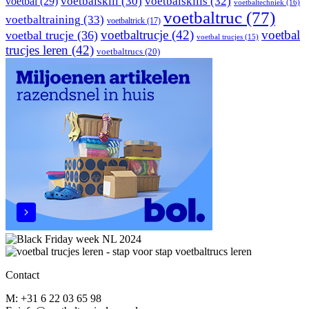
voetbal
(29)
voetbalskill
(30)
voetbalskills
(32)
voetbaltechniek
(16)
voetbaltruc
(77)
voetbaltraining
(33)
voetbaltrick
(17)
voetbaltrucje
(42)
voetbal
voetbal trucje
(36)
voetbal trucjes
(15)
trucjes leren
(42)
voetbaltrucs
(20)
Contact
M: +31 6 22 03 65 98