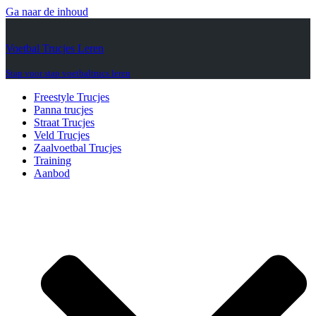
Ga naar de inhoud
Voetbal Trucjes Leren
Stap voor stap voetbaltrucs leren
Freestyle Trucjes
Panna trucjes
Straat Trucjes
Veld Trucjes
Zaalvoetbal Trucjes
Training
Aanbod