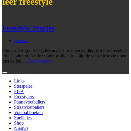
leer freestyle
Freestyle Trucjes
Nieuws
Onder dit kopje freestyle trucjes kan je verschillende leuke freestyle
trucjes vinden. Als freestyler probeer je altijd de vetste trucs te doen
Freestyle
met de bal.…
Lees verder »
Trucjes
Links
Sterspeler
FIFA
Freestylers
Pannavoetballers
Straatvoetballers
Voetbal boeken
Spelletjes
Shop
Nieuws