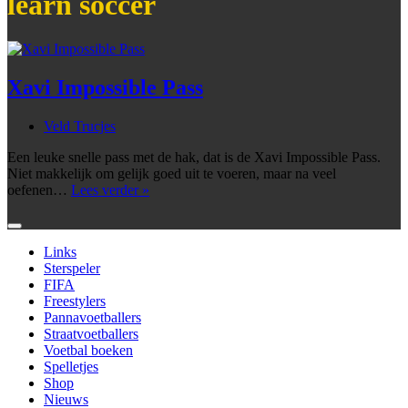
learn soccer
Xavi Impossible Pass
Veld Trucjes
Een leuke snelle pass met de hak, dat is de Xavi Impossible Pass.
Niet makkelijk om gelijk goed uit te voeren, maar na veel
Xavi
oefenen…
Lees verder »
Impossible
Pass
Links
Sterspeler
FIFA
Freestylers
Pannavoetballers
Straatvoetballers
Voetbal boeken
Spelletjes
Shop
Nieuws