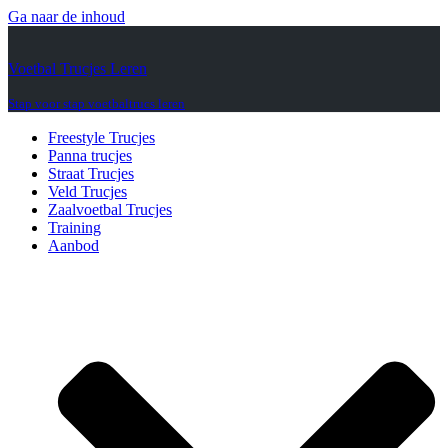
Ga naar de inhoud
Voetbal Trucjes Leren
Stap voor stap voetbaltrucs leren
Freestyle Trucjes
Panna trucjes
Straat Trucjes
Veld Trucjes
Zaalvoetbal Trucjes
Training
Aanbod