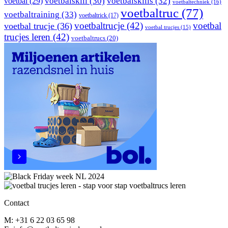
voetbal
(29)
voetbalskill
(30)
voetbalskills
(32)
voetbaltechniek
(16)
voetbaltruc
(77)
voetbaltraining
(33)
voetbaltrick
(17)
voetbaltrucje
(42)
voetbal
voetbal trucje
(36)
voetbal trucjes
(15)
trucjes leren
(42)
voetbaltrucs
(20)
Contact
M: +31 6 22 03 65 98