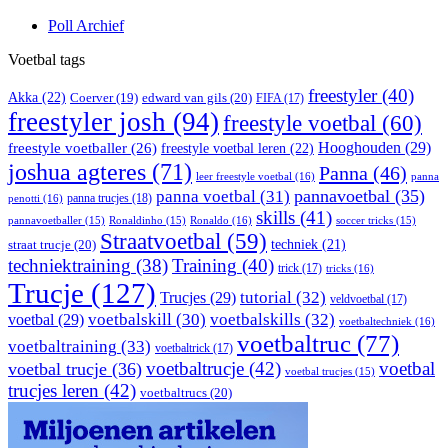
Poll Archief
Voetbal tags
freestyler
(40)
Akka
(22)
edward van gils
(20)
Coerver
(19)
FIFA
(17)
freestyler josh
(94)
freestyle voetbal
(60)
Hooghouden
(29)
freestyle voetballer
(26)
freestyle voetbal leren
(22)
joshua agteres
(71)
Panna
(46)
leer freestyle voetbal
(16)
panna
pannavoetbal
(35)
panna voetbal
(31)
panna trucjes
(18)
penotti
(16)
skills
(41)
Ronaldo
(16)
pannavoetballer
(15)
Ronaldinho
(15)
soccer tricks
(15)
Straatvoetbal
(59)
straat trucje
(20)
techniek
(21)
techniektraining
(38)
Training
(40)
trick
(17)
tricks
(16)
Trucje
(127)
Trucjes
(29)
tutorial
(32)
veldvoetbal
(17)
voetbal
(29)
voetbalskill
(30)
voetbalskills
(32)
voetbaltechniek
(16)
voetbaltruc
(77)
voetbaltraining
(33)
voetbaltrick
(17)
voetbaltrucje
(42)
voetbal
voetbal trucje
(36)
voetbal trucjes
(15)
trucjes leren
(42)
voetbaltrucs
(20)