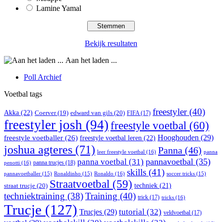
Lamine Yamal
Bekijk resultaten
Aan het laden ...
Poll Archief
Voetbal tags
freestyler
(40)
Akka
(22)
edward van gils
(20)
Coerver
(19)
FIFA
(17)
freestyler josh
(94)
freestyle voetbal
(60)
Hooghouden
(29)
freestyle voetballer
(26)
freestyle voetbal leren
(22)
joshua agteres
(71)
Panna
(46)
leer freestyle voetbal
(16)
panna
pannavoetbal
(35)
panna voetbal
(31)
panna trucjes
(18)
penotti
(16)
skills
(41)
Ronaldo
(16)
pannavoetballer
(15)
Ronaldinho
(15)
soccer tricks
(15)
Straatvoetbal
(59)
straat trucje
(20)
techniek
(21)
techniektraining
(38)
Training
(40)
trick
(17)
tricks
(16)
Trucje
(127)
Trucjes
(29)
tutorial
(32)
veldvoetbal
(17)