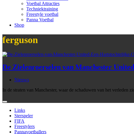
Voetbal Attracties
Techniektraining
Freestyle voetbal
Panna Voetbal
Shop
ferguson
De Zielenroerselen van Manchester United
Nieuws
In de straten van Manchester, waar de schaduwen van het verleden zi
Links
Sterspeler
FIFA
Freestylers
Pannavoetballers