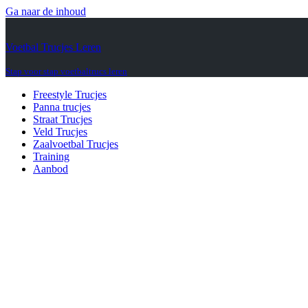
Ga naar de inhoud
Voetbal Trucjes Leren
Stap voor stap voetbaltrucs leren
Freestyle Trucjes
Panna trucjes
Straat Trucjes
Veld Trucjes
Zaalvoetbal Trucjes
Training
Aanbod