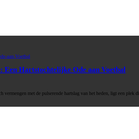
: Een Hartstochtelijke Ode aan Voetbal
ch vermengen met de pulserende hartslag van het heden, ligt een plek