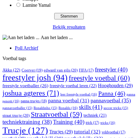
Lamine Yamal
Bekijk resultaten
Aan het laden ...
Poll Archief
Voetbal tags
freestyler
(40)
Akka
(22)
edward van gils
(20)
Coerver
(19)
FIFA
(17)
freestyler josh
(94)
freestyle voetbal
(60)
Hooghouden
(29)
freestyle voetballer
(26)
freestyle voetbal leren
(22)
joshua agteres
(71)
Panna
(46)
leer freestyle voetbal
(16)
panna
pannavoetbal
(35)
panna voetbal
(31)
panna trucjes
(18)
penotti
(16)
skills
(41)
Ronaldo
(16)
pannavoetballer
(15)
Ronaldinho
(15)
soccer tricks
(15)
Straatvoetbal
(59)
straat trucje
(20)
techniek
(21)
techniektraining
(38)
Training
(40)
trick
(17)
tricks
(16)
Trucje
(127)
Trucjes
(29)
tutorial
(32)
veldvoetbal
(17)