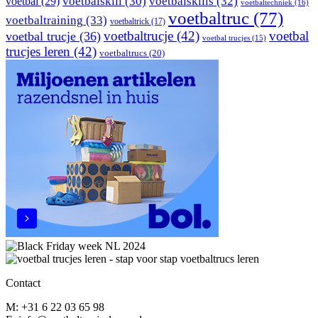
voetbal
(29)
voetbalskill
(30)
voetbalskills
(32)
voetbaltechniek
(16)
voetbaltruc
(77)
voetbaltraining
(33)
voetbaltrick
(17)
voetbaltrucje
(42)
voetbal
voetbal trucje
(36)
voetbal trucjes
(15)
trucjes leren
(42)
voetbaltrucs
(20)
Contact
M: +31 6 22 03 65 98