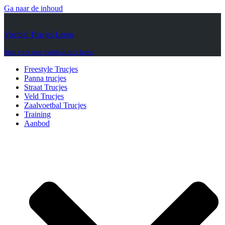
Ga naar de inhoud
Voetbal Trucjes Leren
Stap voor stap voetbaltrucs leren
Freestyle Trucjes
Panna trucjes
Straat Trucjes
Veld Trucjes
Zaalvoetbal Trucjes
Training
Aanbod