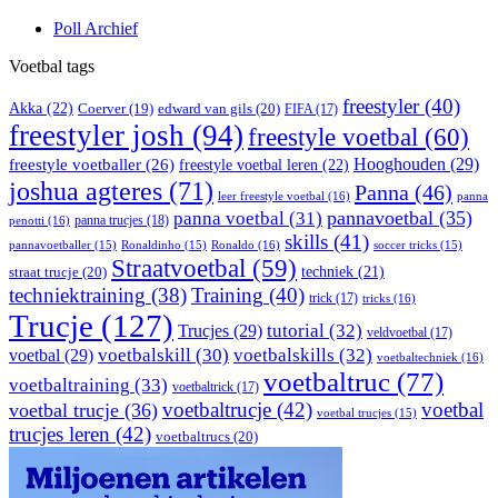
Poll Archief
Voetbal tags
freestyler
(40)
Akka
(22)
edward van gils
(20)
Coerver
(19)
FIFA
(17)
freestyler josh
(94)
freestyle voetbal
(60)
Hooghouden
(29)
freestyle voetballer
(26)
freestyle voetbal leren
(22)
joshua agteres
(71)
Panna
(46)
leer freestyle voetbal
(16)
panna
pannavoetbal
(35)
panna voetbal
(31)
panna trucjes
(18)
penotti
(16)
skills
(41)
Ronaldo
(16)
pannavoetballer
(15)
Ronaldinho
(15)
soccer tricks
(15)
Straatvoetbal
(59)
straat trucje
(20)
techniek
(21)
techniektraining
(38)
Training
(40)
trick
(17)
tricks
(16)
Trucje
(127)
Trucjes
(29)
tutorial
(32)
veldvoetbal
(17)
voetbal
(29)
voetbalskill
(30)
voetbalskills
(32)
voetbaltechniek
(16)
voetbaltruc
(77)
voetbaltraining
(33)
voetbaltrick
(17)
voetbaltrucje
(42)
voetbal
voetbal trucje
(36)
voetbal trucjes
(15)
trucjes leren
(42)
voetbaltrucs
(20)