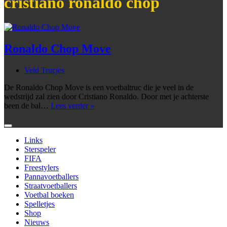
cristiano ronaldo chop
Ronaldo Chop Move
Veld Trucjes
De Ronaldo Chop Move is een voetbaltruc die je veel in de
wedstrijd zal zien door Cristiano Ronaldo. Door met je achterste
Ronaldo
been de bal…
Lees verder »
Chop
Move
Links
Sterspeler
FIFA
Freestylers
Pannavoetballers
Straatvoetballers
Voetbal boeken
Spelletjes
Shop
Nieuws