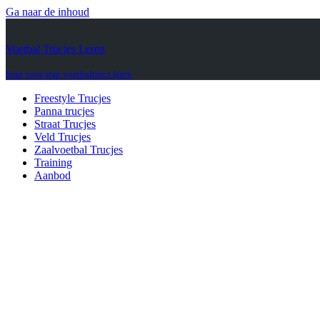
Ga naar de inhoud
Voetbal Trucjes Leren
Stap voor stap voetbaltrucs leren
Freestyle Trucjes
Panna trucjes
Straat Trucjes
Veld Trucjes
Zaalvoetbal Trucjes
Training
Aanbod