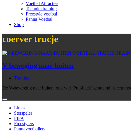
Voetbal Attracties
Techniektraining
Freestyle voetbal
Panna Voetbal
Shop
coerver trucje
V-beweging naar buiten
Training
De V-beweging naar buiten, ook wel ‘Pull-back’ genoemd, is een moo
Links
Sterspeler
FIFA
Freestylers
Pannavoetballers