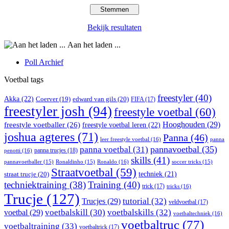
Bekijk resultaten
Aan het laden ...
Poll Archief
Voetbal tags
freestyler
(40)
Akka
(22)
edward van gils
(20)
Coerver
(19)
FIFA
(17)
freestyler josh
(94)
freestyle voetbal
(60)
Hooghouden
(29)
freestyle voetballer
(26)
freestyle voetbal leren
(22)
joshua agteres
(71)
Panna
(46)
leer freestyle voetbal
(16)
panna
pannavoetbal
(35)
panna voetbal
(31)
panna trucjes
(18)
penotti
(16)
skills
(41)
Ronaldo
(16)
pannavoetballer
(15)
Ronaldinho
(15)
soccer tricks
(15)
Straatvoetbal
(59)
straat trucje
(20)
techniek
(21)
techniektraining
(38)
Training
(40)
trick
(17)
tricks
(16)
Trucje
(127)
Trucjes
(29)
tutorial
(32)
veldvoetbal
(17)
voetbal
(29)
voetbalskill
(30)
voetbalskills
(32)
voetbaltechniek
(16)
voetbaltruc
(77)
voetbaltraining
(33)
voetbaltrick
(17)