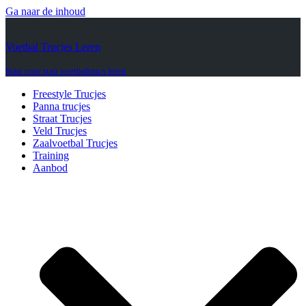
Ga naar de inhoud
Voetbal Trucjes Leren
Stap voor stap voetbaltrucs leren
Freestyle Trucjes
Panna trucjes
Straat Trucjes
Veld Trucjes
Zaalvoetbal Trucjes
Training
Aanbod