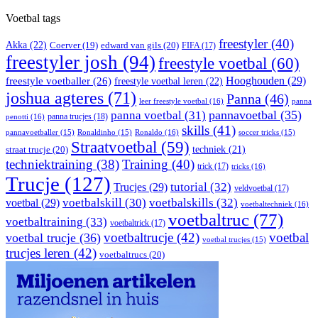
Voetbal tags
freestyler
(40)
Akka
(22)
edward van gils
(20)
Coerver
(19)
FIFA
(17)
freestyler josh
(94)
freestyle voetbal
(60)
Hooghouden
(29)
freestyle voetballer
(26)
freestyle voetbal leren
(22)
joshua agteres
(71)
Panna
(46)
leer freestyle voetbal
(16)
panna
pannavoetbal
(35)
panna voetbal
(31)
panna trucjes
(18)
penotti
(16)
skills
(41)
Ronaldo
(16)
pannavoetballer
(15)
Ronaldinho
(15)
soccer tricks
(15)
Straatvoetbal
(59)
straat trucje
(20)
techniek
(21)
techniektraining
(38)
Training
(40)
trick
(17)
tricks
(16)
Trucje
(127)
Trucjes
(29)
tutorial
(32)
veldvoetbal
(17)
voetbal
(29)
voetbalskill
(30)
voetbalskills
(32)
voetbaltechniek
(16)
voetbaltruc
(77)
voetbaltraining
(33)
voetbaltrick
(17)
voetbaltrucje
(42)
voetbal
voetbal trucje
(36)
voetbal trucjes
(15)
trucjes leren
(42)
voetbaltrucs
(20)