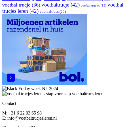
voetbaltrucje
(42)
voetbal
voetbal trucje
(36)
voetbal trucjes
(15)
trucjes leren
(42)
voetbaltrucs
(20)
Contact
M: +31 6 22 03 65 98
E: info@voetbaltrucjesleren.nl