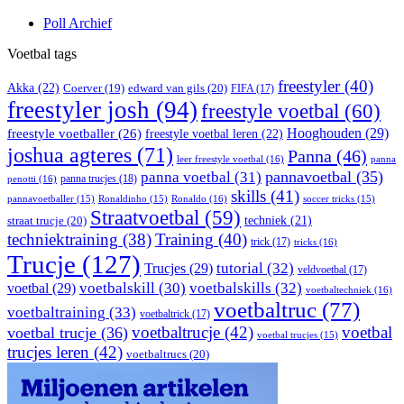
Poll Archief
Voetbal tags
freestyler
(40)
Akka
(22)
edward van gils
(20)
Coerver
(19)
FIFA
(17)
freestyler josh
(94)
freestyle voetbal
(60)
Hooghouden
(29)
freestyle voetballer
(26)
freestyle voetbal leren
(22)
joshua agteres
(71)
Panna
(46)
leer freestyle voetbal
(16)
panna
pannavoetbal
(35)
panna voetbal
(31)
panna trucjes
(18)
penotti
(16)
skills
(41)
Ronaldo
(16)
pannavoetballer
(15)
Ronaldinho
(15)
soccer tricks
(15)
Straatvoetbal
(59)
straat trucje
(20)
techniek
(21)
techniektraining
(38)
Training
(40)
trick
(17)
tricks
(16)
Trucje
(127)
Trucjes
(29)
tutorial
(32)
veldvoetbal
(17)
voetbal
(29)
voetbalskill
(30)
voetbalskills
(32)
voetbaltechniek
(16)
voetbaltruc
(77)
voetbaltraining
(33)
voetbaltrick
(17)
voetbaltrucje
(42)
voetbal
voetbal trucje
(36)
voetbal trucjes
(15)
trucjes leren
(42)
voetbaltrucs
(20)