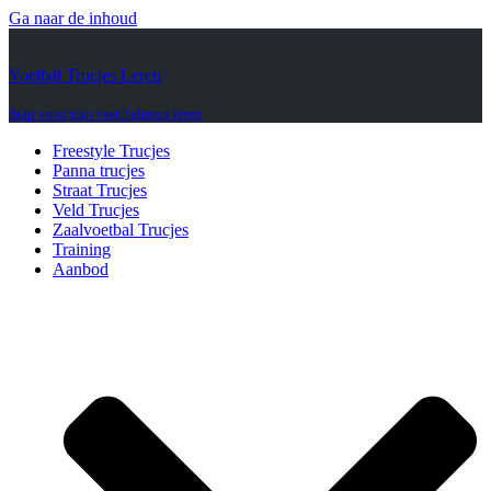
Ga naar de inhoud
Voetbal Trucjes Leren
Stap voor stap voetbaltrucs leren
Freestyle Trucjes
Panna trucjes
Straat Trucjes
Veld Trucjes
Zaalvoetbal Trucjes
Training
Aanbod