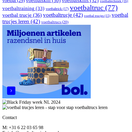
voetbal
(29)
voetbalskill
(30)
voetbalskills
(32)
voetbaltechniek
(16)
voetbaltruc
(77)
voetbaltraining
(33)
voetbaltrick
(17)
voetbaltrucje
(42)
voetbal
voetbal trucje
(36)
voetbal trucjes
(15)
trucjes leren
(42)
voetbaltrucs
(20)
Contact
M: +31 6 22 03 65 98