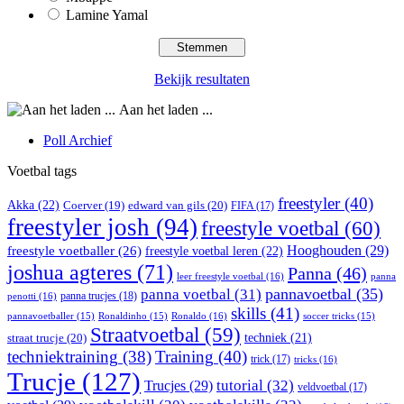
Lamine Yamal
Bekijk resultaten
Aan het laden ...
Poll Archief
Voetbal tags
freestyler
(40)
Akka
(22)
edward van gils
(20)
Coerver
(19)
FIFA
(17)
freestyler josh
(94)
freestyle voetbal
(60)
Hooghouden
(29)
freestyle voetballer
(26)
freestyle voetbal leren
(22)
joshua agteres
(71)
Panna
(46)
leer freestyle voetbal
(16)
panna
pannavoetbal
(35)
panna voetbal
(31)
panna trucjes
(18)
penotti
(16)
skills
(41)
Ronaldo
(16)
pannavoetballer
(15)
Ronaldinho
(15)
soccer tricks
(15)
Straatvoetbal
(59)
straat trucje
(20)
techniek
(21)
techniektraining
(38)
Training
(40)
trick
(17)
tricks
(16)
Trucje
(127)
Trucjes
(29)
tutorial
(32)
veldvoetbal
(17)